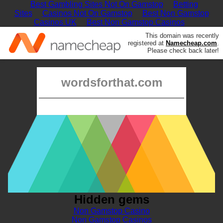
Best Gambling Sites Not On Gamstop
Betting
Sites
Casinos Not On Gamstop
Best Non Gamstop
Casinos UK
Best Non Gamstop Casinos
This domain was recently
registered at
Namecheap.com
.
Please check back later!
wordsforthat.com
Hidden gems
Non Gamstop Casino
Non Gamstop Casinos