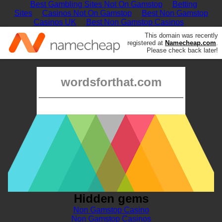
Best Gambling Sites Not On Gamstop
Betting
Sites
Casinos Not On Gamstop
Best Non Gamstop
Casinos UK
Best Non Gamstop Casinos
This domain was recently
registered at
Namecheap.com
.
Please check back later!
wordsforthat.com
Hidden gems
Non Gamstop Casino
Non Gamstop Casinos